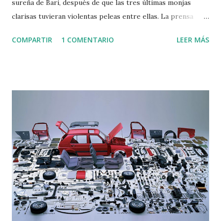
sureña de Bari, después de que las tres últimas monjas
clarisas tuvieran violentas peleas entre ellas. La prensa
local se ha hecho eco en estos días de la petición de la
COMPARTIR
1 COMENTARIO
LEER MÁS
diócesis de Bisceglie de cerrar el monasterio después de
que las continuas peleas entre las ancianas monjas le
obligara a separarlas. Dos de ellas, Sor Annamaria y Sor
Gianbattista, fueron destinadas al convento de Altamura
(Bari), mientras que en Biceglie se ha atrincherado la madre
abadesa Liliana Martina, que vive allí desde hace 45 años, y
que ha hecho saber que no se moverá del monasterio hasta
que "el Señor le llame a su lado". La que tenía que ser una
vida apacible para las ancianas clarisas, que viven en máxima
pobreza, austeridad y estricta clausura, se ha convertido, al
parecer, en una verdadera pesadilla. Los medios de
comunicación nacionales hablan de "tensiones, peleas y
agresione...