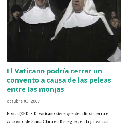
comprobaréis que crea un nuevo dispositivo "Portable
Devices" del que colgará vuestro reporductor. Tal vez o
sea útil esta información, para este u otro reproductor, o
dispositivo de memoria o multimedia. Saludos Mireia. Tags
QEV : trucos , música , mp3
El Vaticano podría cerrar un
convento a causa de las peleas
entre las monjas
octubre 03, 2007
Roma. (EFE).- El Vaticano tiene que decidir si cierra el
convento de Santa Clara en Bisceglie , en la provincia