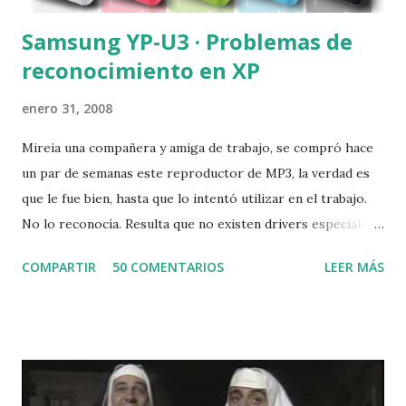
Samsung YP-U3 · Problemas de
reconocimiento en XP
enero 31, 2008
Mireia una compañera y amiga de trabajo, se compró hace
un par de semanas este reproductor de MP3, la verdad es
que le fue bien, hasta que lo intentó utilizar en el trabajo.
No lo reconocía. Resulta que no existen drivers especiales
para descargar. Después de mucho buscar una solución en
COMPARTIR
50 COMENTARIOS
LEER MÁS
internet, al final la encontramos. Por si os sucede lo mismo
la solución es tan simple en Windows XP, como intalar
Windows Media Player 10 o 11. Parece que este
reproductor de mp3 necesita que esté cargada la
funcionalidad de Dispositivos portátiles , que incorpora
WMP a partir de la versión 10. Una vez lo instaléis